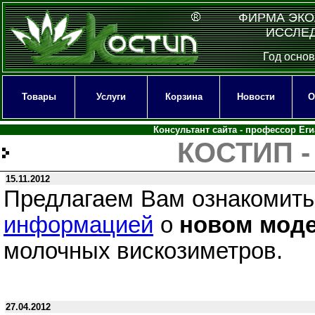
ФИРМА ЭКО
ИССЛЕ
Год основ
Товары
Услуги
Корзина
Новости
О
Консультант сайта - профессор Ег
КОСТИП -
15.11.2012
Предлагаем Вам ознакомит
информацией
о
новом мод
молочных вискозиметров.
27.04.2012